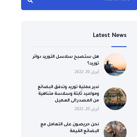
Latest News
هل ستصبح سلاسل التوريد دوائر
توريد؟
أبريل 20, 2022
ندير عملية توريد وتدفق البضائع
ومواعيد ثابتة وسلاسة متناهية
من المصدر الى العميل
أبريل 20, 2022
نحن حريصون على التعامل مع
البضائع القيمة