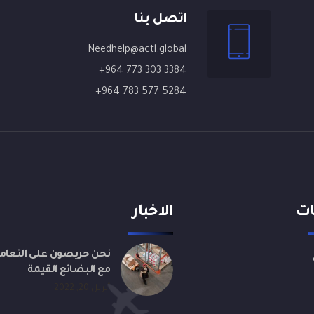
اتصل بنا
Needhelp@actl.global
+964 773 303 3384
+964 783 577 5284
ات
الاخبار
نحن حريصون على التعام
مع البضائع القيمة
أبريل 20, 2022