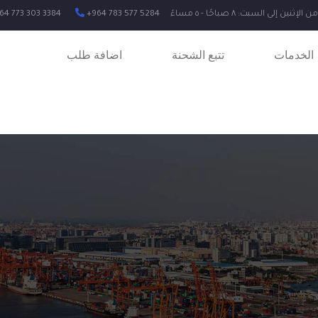
ن الإثنين إلى السبت: ٨ صباحًا - ٥ مساءً
+964 783 577 5284
64 773 303 3384
الخدمات
تتبع الشحنة
اضافة طلب