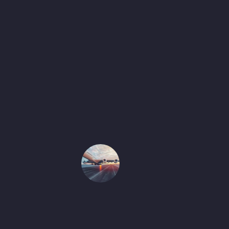
ذ
ا
ر
ؤ
ي
ة
س
ل
س
ل
ة
ا
ل
ت
و
ر
ي
د
ف
ي
غ
ا