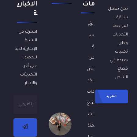
مات
الإخباري
نحن نعمل
ن
ة
بشغف
ح
الرئي
ن
لمواجهة
ح
اشترك في
التحديات
سي
ر
النشرة
وخلق
ي
ة
الإخبارية لدينا
ص
تحديات
و
للحصول
من
جديدة في
ن
على آخر
قطاع
نحن
ع
التحديثات
ل
الشحن.
الخد
ى
والأخبار
ا
مات
ل
المزيد
ت
تتبع
ع
الش
ا
م
حنة
ل
م