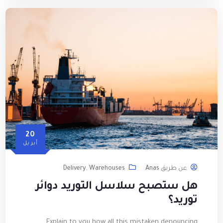
20
أبريل
عن طريق
Anas
Warehouses
,
Delivery
هل ستصبح سلاسل التوريد دوائر
توريد؟
Explain to you how all this mistaken denouncing